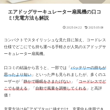
エアドッグサーキュレーター扇風機の口コ
ミ!充電方法も解説
2025.04.22
2025.05.08
コンパクトでスタイリッシュな見た目に加え、コードレス
仕様でどこにでも持ち運べる手軽さが人気のエアドッグサ
ーキュレーター扇風機。
口コミの結論から言うと、一部では「
バッテリーの持ちが
思ったより短い
」といった声も見られましたが、多くのユ
ーザーが「
静かで睡眠をさまたげない
」「
コードレスでど
こでも使える
」「
自動で風量を調整してくれる
」と高評
価！
充電方法はACアダプターに挿すだけ、充電中も使用でき