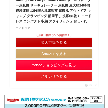
Airdog The Fan portable White サーキュレータ
ー扇風機 サーキュレーター 扇風機 最大約24時間
連続運転 12段階の風速調整 超微風 アウトドア キ
ャンプ グランピング 部屋干し 洗濯物 乾く コード
レス コンパクト 収納 スタイリッシュ おしゃれ
エアドッグ
＼お買い物マラソン開催中！／
楽天市場を見る
Amazonを見る
Yahooショッピングを見る
メルカリを見る
ポチップ