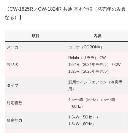
【CW-1825R／CW-1824R 共通 基本仕様（発売年のみ異
なる）】
項目
内容
メーカー
コロナ（CORONA）
Relala（リララ） CW-
製品名
1824R（2024年モデル） / CW-
1825R（2025年モデル）
窓用ウインドエアコン（冷房専
タイプ
用）
4.5〜6畳（50Hz） / 5〜8畳
対応畳数
（60Hz）
1.6kW（50Hz） /
冷房能力
1.8kW（60Hz）