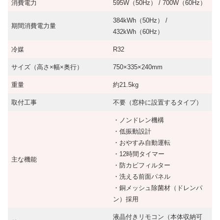
消費電力
595W（50Hz） / 700W（60Hz）
384kWh（50Hz） /
期間消費電力量
432kWh（60Hz）
冷媒
R32
サイズ（高さ×幅×奥行）
750×335×240mm
重量
約21.5kg
取付工事
不要（窓枠に設置するタイプ）
・ノンドレン機構
・低振動設計
・おやすみ自動運転
・12時間タイマー
主な機能
・防カビフィルター
・洗える前面パネル
・銅メッシュ除菌材（ドレンパ
ン）採用
液晶付きリモコン（本体収納可