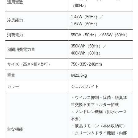
適用畳数
（60Hz）
1.4kW（50Hz）／
冷房能力
1.6kW（60Hz）
消費電力
550W（50Hz）／635W（60Hz）
350kWh（50Hz）／
期間消費電力量
400kWh（60Hz）
サイズ（高さ×幅×奥行）
750×335×240mm
重量
約21.5kg
カラー
シェルホワイト
・ウイルス抑制・除菌・脱臭10
年交換不要フィルター搭載
・ノンドレン機構（排水ホース
不要）
・液晶リモコン（本体収納可）
主な機能
・クリーン＆ドライ機能（内部