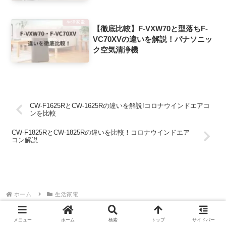
生活家電
【徹底比較】F-VXW70と型落ちF-
VC70XVの違いを解説！パナソニッ
ク空気清浄機
CW-F1625RとCW-1625Rの違いを解説!コロナウインドエアコ
ンを比較
CW-F1825RとCW-1825Rの違いを比較！コロナウインドエア
コン解説
ホーム
生活家電
メニュー
ホーム
検索
トップ
サイドバー