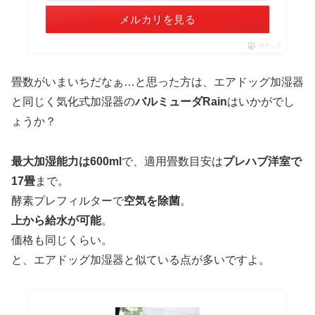
メルカリを見る
ポチップ
畳数がいまいちだなぁ…と思った方は、エアドッグ加湿器
と同じく気化式加湿器の
バルミューダRain
はいかがでし
ょうか？
最大加湿能力は600ml
で、適用畳数目安は
プレハブ洋室で
17畳
まで。
酵素プレフィルターで
空気を除菌
。
上から給水が可能
。
価格も同じくらい。
と、エアドッグ加湿器と似ている点が多いですよ。