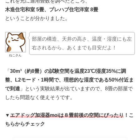
これを元に適用畳数を調べたところ、
木造住宅和室 5畳、プレハブ住宅洋室 8畳
ということが分かりました。
部屋の構造、天井の高さ、温度・湿度にも左
右されるから、あくまでも目安だよ！
ねこさん
「
30m³（約8畳）の試験空間を温度23℃/湿度35%に調
整、L2モード・1時間で、理想的な湿度である50%付近ま
で到達
」という実験結果が出ていますので、8畳の部屋で
したら問題なく使えそうです。
▼
エアドッグ加湿器moiは８畳前後の空間にぴったり
！こ
ちらからチェック