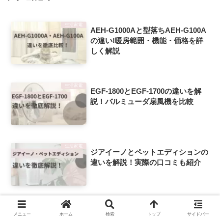
生活家電
AEH-G1000Aと型落ちAEH-G100A
の違い!暖房範囲・機能・価格を詳
しく解説
生活家電
EGF-1800とEGF-1700の違いを解
説！バルミューダ扇風機を比較
生活家電
ジアイーノとペットエディションの
違いを解説！実際の口コミも紹介
生活家電
CW-F1624RとCW-1624Rの違いを
メニュー
ホーム
検索
トップ
サイドバー