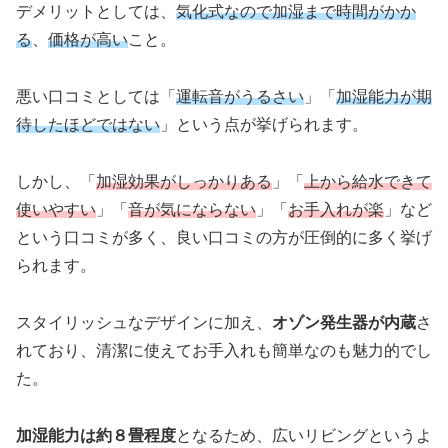
デメリットとしては、
気化式なので加湿まで時間がかか
る
、
価格が高い
こと。
悪い口コミとしては「
運転音がうるさい
」「
加湿能力が期
待したほどではない
」という点が挙げられます。
しかし、「
加湿効果がしっかりある
」「
上から給水できて
使いやすい
」「
音が気にならない
」「
お手入れが楽
」など
という口コミが多く、良い口コミの方が圧倒的に多く挙げ
られます。
スタイリッシュなデザインに加え、
オゾン発生器が内蔵
さ
れており、清潔に使えてお手入れも簡単なのも魅力的でし
た。
加湿能力は約８畳程度
となるため、広いリビングというよ