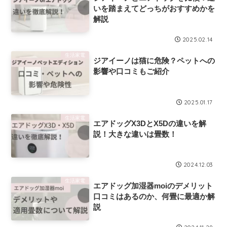
いを踏まえてどっちがおすすめかを
解説
2025.02.14
生活家電
ジアイーノは猫に危険？ペットへの
影響や口コミもご紹介
2025.01.17
生活家電
エアドッグX3DとX5Dの違いを解
説！大きな違いは畳数！
2024.12.03
生活家電
エアドッグ加湿器moiのデメリット
口コミはあるのか、何畳に最適か解
説